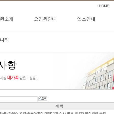
HOME
원소개
요양원안내
입소안내
니티
사항
제 목
광실버하우스 영양사(육아휴직 대체) 1차 심사 통보 및 2차 면접일정 공지