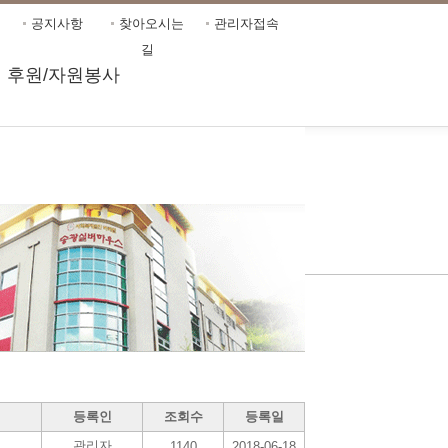
공지사항
찾아오시는
관리자접속
길
후원/자원봉사
등록인
조회수
등록일
관리자
1140
2018-06-18