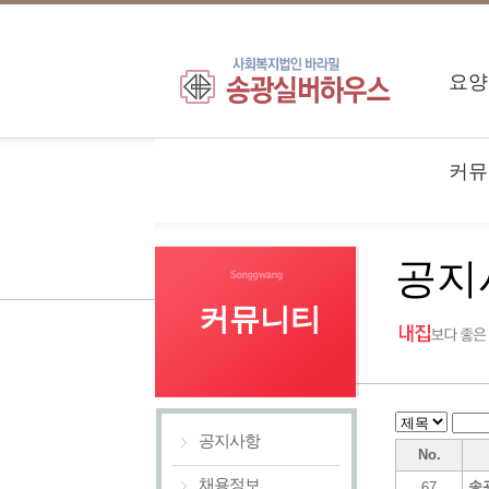
요양
커뮤
공지
커뮤니티
공지사항
No.
채용정보
송
67