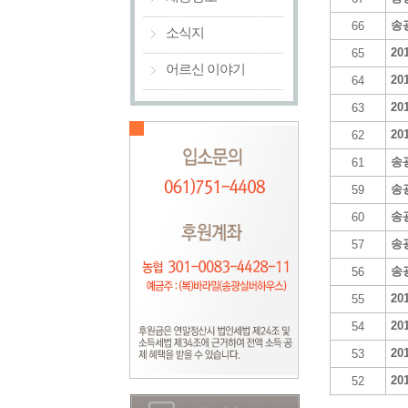
송
66
소식지
2
65
어르신 이야기
2
64
2
63
2
62
송
61
송
59
송
60
송
57
송
56
2
55
2
54
2
53
2
52