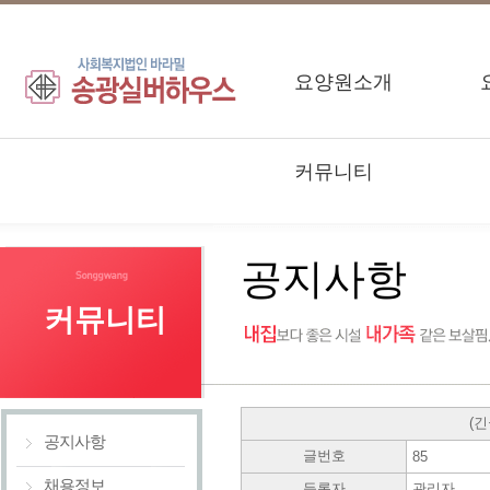
요양원소개
커뮤니티
공지사항
커뮤니티
(
공지사항
글번호
85
채용정보
등록자
관리자